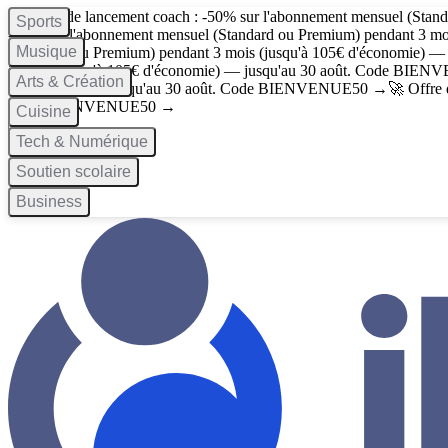
🚀 Offre de lancement coach : -50% sur l'abonnement mensuel (Stan
Sports
-50% sur l'abonnement mensuel (Standard ou Premium) pendant 3 mo
Musique
(Standard ou Premium) pendant 3 mois (jusqu'à 105€ d'économie) —
3 mois (jusqu'à 105€ d'économie) — jusqu'au 30 août. Code
BIENV
Arts & Création
d'économie) — jusqu'au 30 août. Code
BIENVENUE50
→
🚀 Offre
Code
BIENVENUE50
→
Cuisine
Tech & Numérique
Soutien scolaire
Business