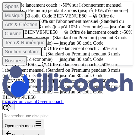
🚀 Offre de lancement coach : -50% sur l'abonnement mensuel
Sports
(Standard ou Premium) pendant 3 mois (jusqu'à 105€ d'économie)
Musique
— jusqu'au 30 août. Code
BIENVENUE50
→
🚀 Offre de
lancement coach : -50% sur l'abonnement mensuel (Standard ou
Arts & Création
Premium) pendant 3 mois (jusqu'à 105€ d'économie) — jusqu'au 30
août. Code
BIENVENUE50
→
🚀 Offre de lancement coach : -50%
Cuisine
sur l'abonnement mensuel (Standard ou Premium) pendant 3 mois
Tech & Numérique
(jusqu'à 105€ d'économie) — jusqu'au 30 août. Code
BIENVENUE50
→
🚀 Offre de lancement coach : -50% sur
Soutien scolaire
l'abonnement mensuel (Standard ou Premium) pendant 3 mois
(jusqu'à 105€ d'économie) — jusqu'au 30 août. Code
Business
BIENVENUE50
→
🚀 Offre de lancement coach : -50% sur
l'abonnement mensuel (Standard ou Premium) pendant 3 mois
(jusqu'à 105€ d'économie) — jusqu'au 30 août. Code
BIENVENUE50
→
🚀 Offre de lancement coach : -50% sur
l'abonnement mensuel (Standard ou Premium) pendant 3 mois
(jusqu'à 105€ d'économie) — jusqu'au 30 août. Code
BIENVENUE50
→
Trouver un coach
Devenir coach
Open main menu