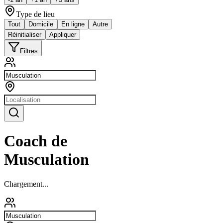
Type de lieu
Tout
Domicile
En ligne
Autre
Réinitialiser
Appliquer
Filtres
Coach de
Musculation
Chargement...