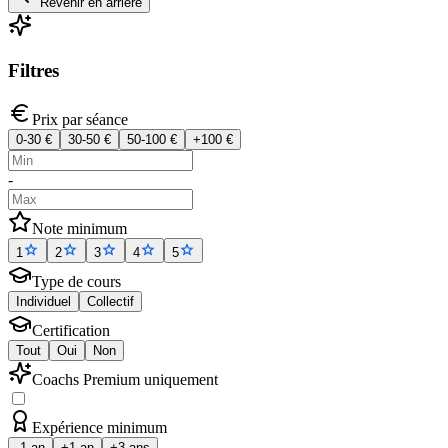
Revenir en arrière
Filtres
Prix par séance
0-30 €
30-50 €
50-100 €
+100 €
-
Note minimum
1
2
3
4
5
Type de cours
Individuel
Collectif
Certification
Tout
Oui
Non
Coachs Premium uniquement
Expérience minimum
-1 an
+1 an
+3 ans