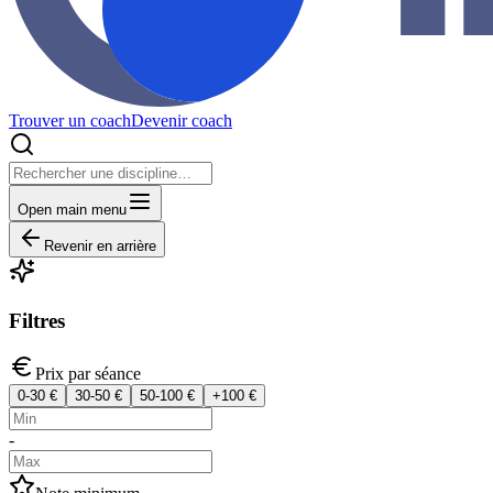
Trouver un coach
Devenir coach
Open main menu
Revenir en arrière
Filtres
Prix par séance
0-30 €
30-50 €
50-100 €
+100 €
-