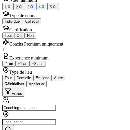
Note minimum
1
2
3
4
5
Type de cours
Individuel
Collectif
Certification
Tout
Oui
Non
Coachs Premium uniquement
Expérience minimum
-1 an
+1 an
+3 ans
Type de lieu
Tout
Domicile
En ligne
Autre
Réinitialiser
Appliquer
Filtres