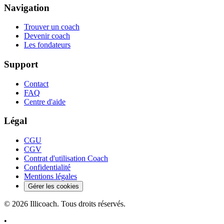
Navigation
Trouver un coach
Devenir coach
Les fondateurs
Support
Contact
FAQ
Centre d'aide
Légal
CGU
CGV
Contrat d'utilisation Coach
Confidentialité
Mentions légales
Gérer les cookies
©
2026
Illicoach. Tous droits réservés.
•