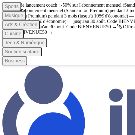
🚀 Offre de lancement coach : -50% sur l'abonnement mensuel (Stan
Sports
-50% sur l'abonnement mensuel (Standard ou Premium) pendant 3 mo
Musique
(Standard ou Premium) pendant 3 mois (jusqu'à 105€ d'économie) —
3 mois (jusqu'à 105€ d'économie) — jusqu'au 30 août. Code
BIENV
Arts & Création
d'économie) — jusqu'au 30 août. Code
BIENVENUE50
→
🚀 Offre
Code
BIENVENUE50
→
Cuisine
Tech & Numérique
Soutien scolaire
Business